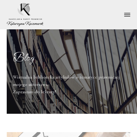
Blog
Kancelaria
Współpraca
Usługi
Specjalizacje
Wirtualna biblioteka artykułów o tematyce prawniczej
Blog
Kontakt
mojego autorstwa.
Zapraszam do lektury!
+48 515 599 520
KONTAKT